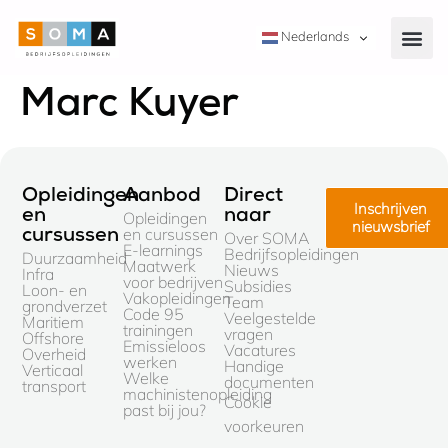
Nederlands
Marc Kuyer
Opleidingen
Aanbod
Direct
Inschrijven
en
naar
Opleidingen
nieuwsbrief
en cursussen
cursussen
Over SOMA
E-learnings
Bedrijfsopleidingen
Duurzaamheid
Maatwerk
Nieuws
Infra
voor bedrijven
Subsidies
Loon- en
Vakopleidingen
Team
grondverzet
Code 95
Veelgestelde
Maritiem
trainingen
vragen
Offshore
Emissieloos
Vacatures
Overheid
werken
Handige
Verticaal
Welke
documenten
transport
machinistenopleiding
Cookie
past bij jou?
voorkeuren