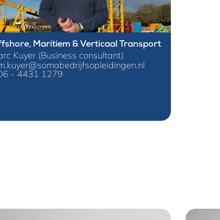
fshore, Maritiem & Verticaal Transport
rc Kuyer (Business consultant)
m.kuyer@somabedrijfsopleidingen.nl
06 - 4431 1279