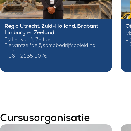
Regio Utrecht, Zuid-Holland, Brabant,
Of
Ma
Limburg en Zeeland
E:
Esther van ’t Zelfde
T:
E:
e.vantzelfde@somabedrijfsopleiding
en.nl
T:
06 - 2155 3076
Cursusorganisatie