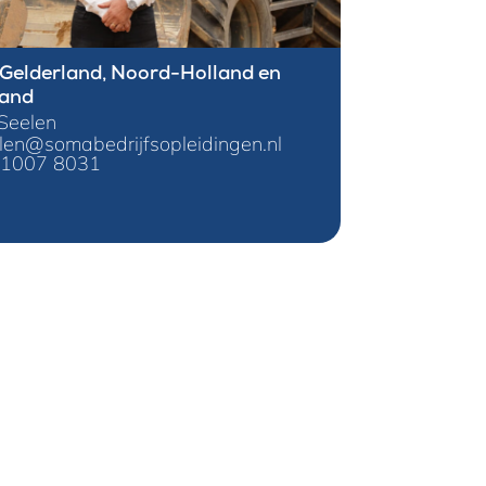
 Gelderland, Noord-Holland en
land
Seelen
elen@somabedrijfsopleidingen.nl
 1007 8031