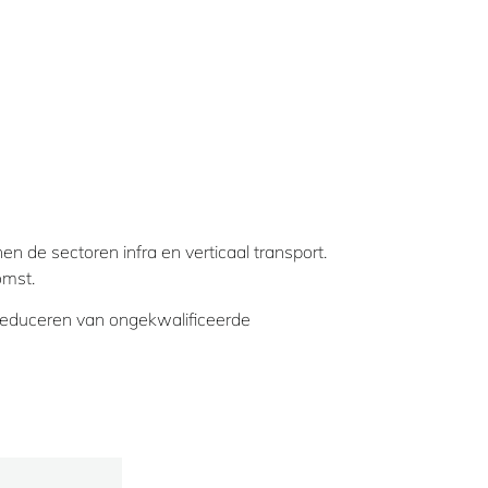
de sectoren infra en verticaal transport.
omst.
ul reduceren van ongekwalificeerde