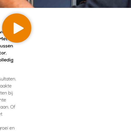
voor
 Met
sussen
tor.
lledig
ultaten.
aakte
ten bij
chte
gaan. Of
et
roei en