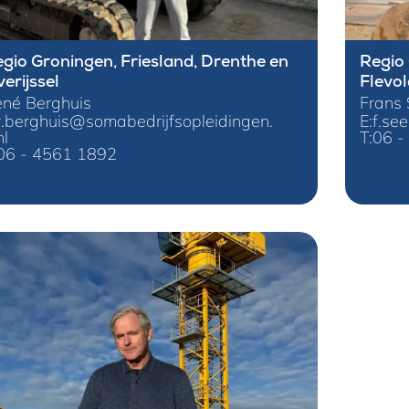
gio Groningen, Friesland, Drenthe en
Regio
erijssel
Flevo
né Berghuis
Frans 
r.berghuis@somabedrijfsopleidingen.
E:
f.se
nl
T:
06 -
06 - 4561 1892