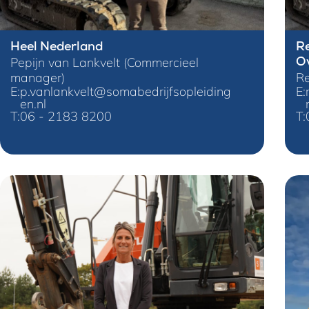
Heel Nederland
Re
Pepijn van Lankvelt (Commercieel
Ov
manager)
Re
E:
p.vanlankvelt@somabedrijfsopleiding
E:
en.nl
T:
06 - 2183 8200
T: