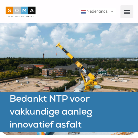
Nederlands
Bedankt NTP voor
vakkundige aanleg
innovatief asfalt