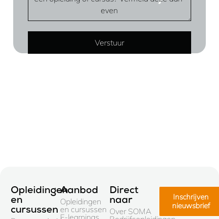
Opleidingen
Aanbod
Direct
Inschrijven
en
naar
Opleidingen
nieuwsbrief
en cursussen
cursussen
Over SOMA
E-learnings