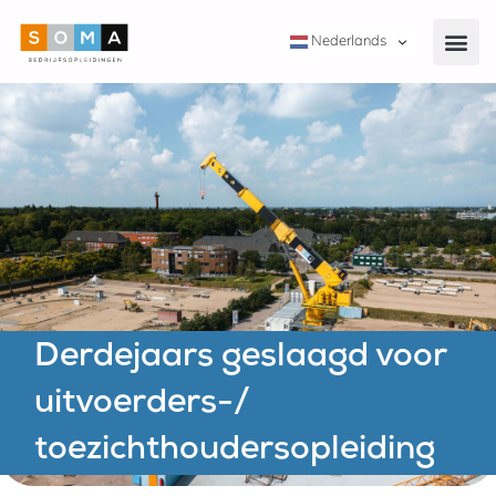
Nederlands
Derdejaars geslaagd voor
uitvoerders-/
toezichthoudersopleiding