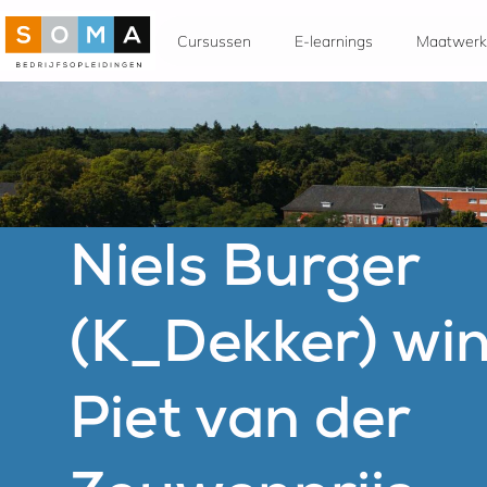
Cursussen
E-learnings
Maatwerk
Niels Burger
(K_Dekker) wi
Piet van der