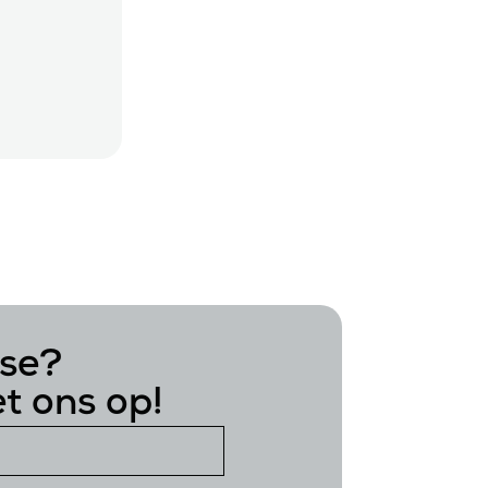
sse?
t ons op!