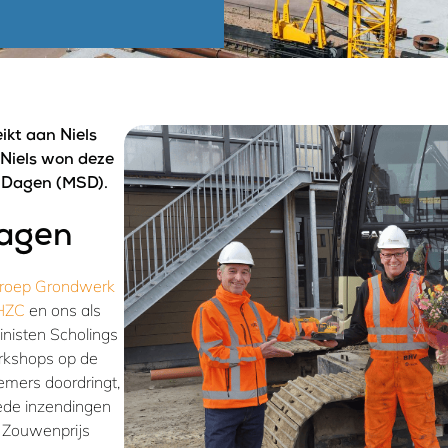
ikt aan Niels
 Niels won deze
s Dagen (MSD).
Dagen
roep Grondwerk
 HZC
en ons als
nisten Scholings
orkshops op de
mers doordringt,
oede inzendingen
r Zouwenprijs