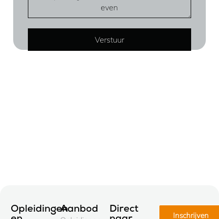
Opleidingen
Aanbod
Direct
Inschrijven