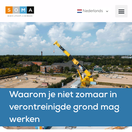
Nederlands
Waarom je niet zomaar in
verontreinigde grond mag
werken