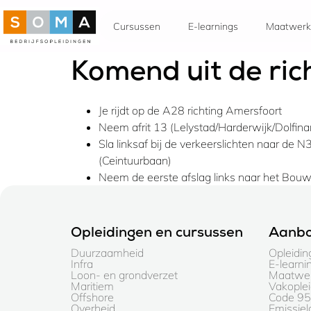
Cursussen
E-learnings
Maatwerk
Komend uit de ric
Je rijdt op de A28 richting Amersfoort
Neem afrit 13 (Lelystad/Harderwijk/Dolfina
Sla linksaf bij de verkeerslichten naar de 
(Ceintuurbaan)
Neem de eerste afslag links naar het Bouw 
Opleidingen en cursussen
Aanb
Duurzaamheid
Opleidin
Infra
E-learni
Loon- en grondverzet
Maatwer
Maritiem
Vakople
Offshore
Code 95 
Overheid
Emissie