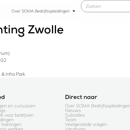
Over SOMA Bedrijfsopleidingen
hting Zwolle
rium)
N302
& Infra Park
od
Direct naar
gen en cursussen
Over SOMA Bedrijfsopleidinge
ngs
Nieuws
k voor bedrijven
Subsidies
idingen
Team
trainingen
Veelgestelde vragen
loos werken
Vacatures