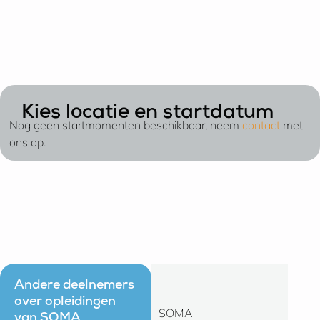
Kies locatie en startdatum
Nog geen startmomenten beschikbaar, neem
contact
met
ons op.
Andere deelnemers
over opleidingen
SOMA
Ik kan 
van SOMA