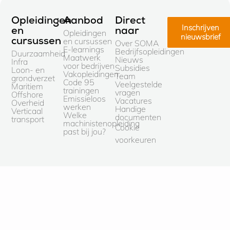
Opleidingen
Aanbod
Direct
Inschrijven
en
naar
Opleidingen
nieuwsbrief
en cursussen
cursussen
Over SOMA
E-learnings
Bedrijfsopleidingen
Duurzaamheid
Maatwerk
Nieuws
Infra
voor bedrijven
Subsidies
Loon- en
Vakopleidingen
Team
grondverzet
Code 95
Veelgestelde
Maritiem
trainingen
vragen
Offshore
Emissieloos
Vacatures
Overheid
werken
Handige
Verticaal
Welke
documenten
transport
machinistenopleiding
Cookie
past bij jou?
voorkeuren