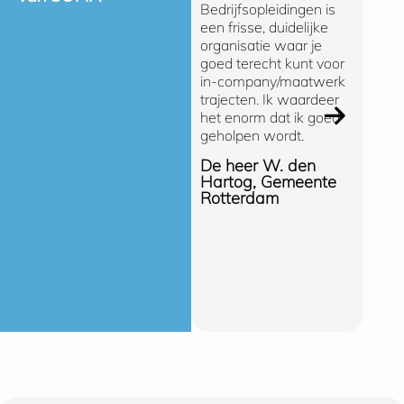
Bedrijfsopleidingen is
zeggen 
een frisse, duidelijke
gevoel
organisatie waar je
bij SO
goed terecht kunt voor
Bedrijf
in-company/maatwerk
snelle
trajecten. Ik waardeer
(oploss
het enorm dat ik goed
manier
geholpen wordt.
de ong
gespre
De heer W. den
SOMA e
Hartog, Gemeente
opleidi
Rotterdam
de Gem
Hellend
Erik C
Gemee
Hellen