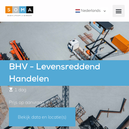
Nederlands
BHV - Levensreddend
Handelen
1 dag
Prijs op aanvraag
Bekijk data en locatie(s)