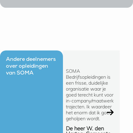
Andere deelnemers
over opleidingen
SOMA
Ik kan 
van SOMA
Bedrijfsopleidingen is
zeggen 
een frisse, duidelijke
gevoel
organisatie waar je
bij SO
goed terecht kunt voor
Bedrijf
in-company/maatwerk
snelle
trajecten. Ik waardeer
(oploss
het enorm dat ik goed
manier
geholpen wordt.
de ong
gespre
De heer W. den
SOMA e