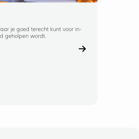
aar je goed terecht kunt voor in-
Ik kan niet anders
ed geholpen wordt.
snelle (oplossing
een erg prettige o
Erik Companje, Ge