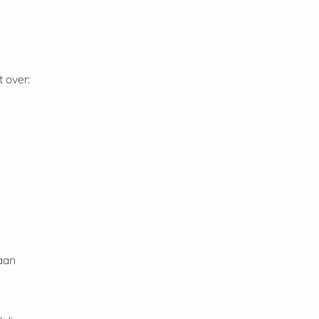
t over:
raan