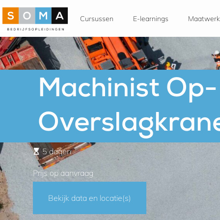
Cursussen
E-learnings
Maatwerk
Machinist Op-
Overslagkran
5 dagen
Prijs op aanvraag
Bekijk data en locatie(s)