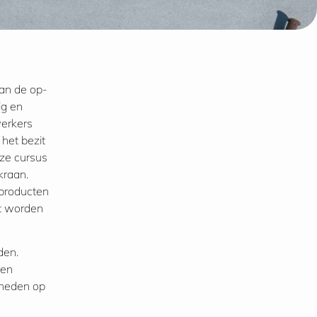
an de op-
ig en
werkers
het bezit
eze cursus
kraan.
 producten
at worden
den.
ken
mheden op