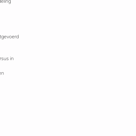
deling
itgevoerd
rsus in
en