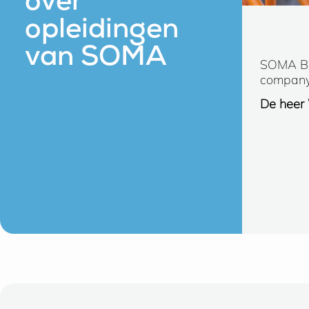
over
opleidingen
van SOMA
SOMA Bed
company/
De heer