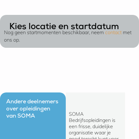
Kies locatie en startdatum
Nog geen startmomenten beschikbaar, neem
contact
met
ons op.
Andere deelnemers
over opleidingen
SOMA
Ik kan 
van SOMA
Bedrijfsopleidingen is
zeggen 
een frisse, duidelijke
gevoel
organisatie waar je
bij SO
goed terecht kunt voor
Bedrijf