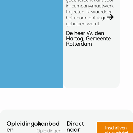
in-company/maatwerk
snelle
trajecten. Ik waardeer
(oploss
het enorm dat ik goed
manier
geholpen wordt.
de ong
gespre
De heer W. den
SOMA e
Hartog, Gemeente
opleidi
Rotterdam
de Gem
Hellend
Erik C
Gemee
Hellen
Opleidingen
Aanbod
Direct
Inschrijven
en
naar
Opleidingen