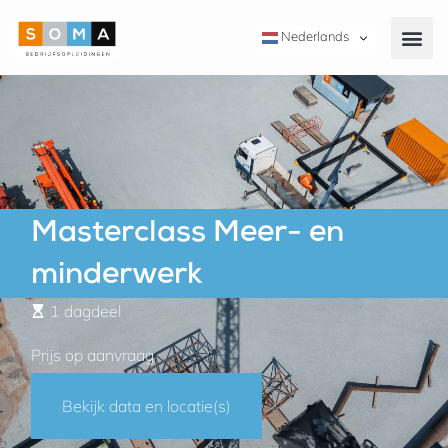
Nederlands
Masterclass Meer- en
minderwerk
1 dagdeel
Prijs op aanvraag
Bekijk data en locatie(s)