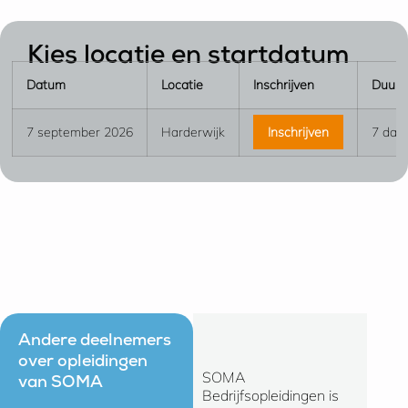
Kies locatie en startdatum
Datum
Locatie
Inschrijven
Duur o
7 september 2026
Harderwijk
Inschrijven
7 dag
Andere deelnemers
over opleidingen
SOMA
Ik kan 
van SOMA
Bedrijfsopleidingen is
zeggen 