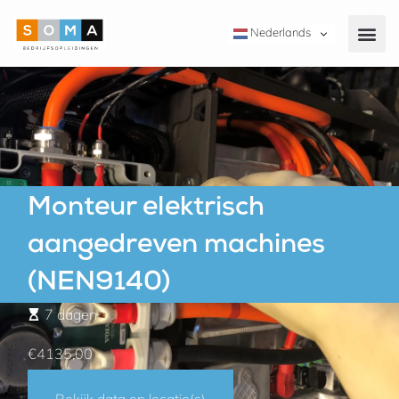
Nederlands
Monteur elektrisch
aangedreven machines
(NEN9140)
7 dagen
€4135,00
Bekijk data en locatie(s)