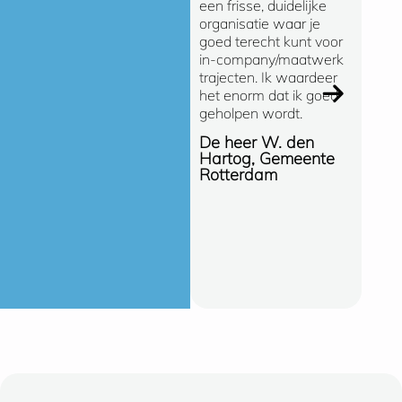
een frisse, duidelijke
gevoel
organisatie waar je
bij SO
goed terecht kunt voor
Bedrijf
in-company/maatwerk
snelle
trajecten. Ik waardeer
(oploss
het enorm dat ik goed
manier
geholpen wordt.
de ong
gespre
De heer W. den
SOMA e
Hartog, Gemeente
opleidi
Rotterdam
de Gem
Hellend
Erik C
Gemee
Hellen