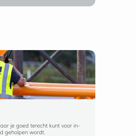
aar je goed terecht kunt voor in-
Ik kan niet anders
ed geholpen wordt.
snelle (oplossing