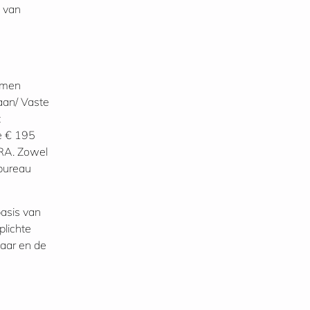
n van
xamen
aan/ Vaste
t
de € 195
-RA. Zowel
bureau
basis van
plichte
jaar en de