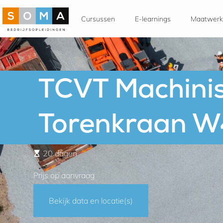
Cursussen
E-learnings
Maatwerk
TCVT Machinis
Torenkraan 
20 dagen
Prijs op aanvraag
Bekijk data en locatie(s)