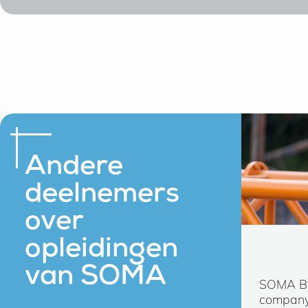
Andere
deelnemers
over
opleidingen
van SOMA
SOMA Bed
company/