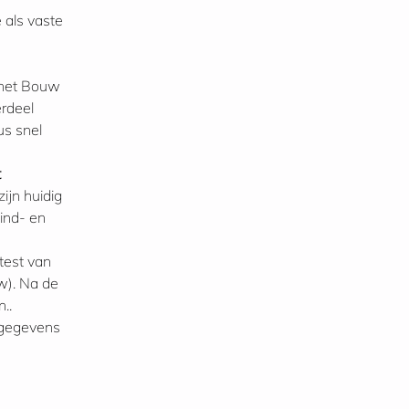
 als vaste
 het Bouw
erdeel
us snel
t
ijn huidig
ind- en
test van
w). Na de
..
tgegevens