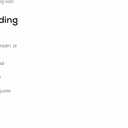
ng voor
iding
rpen. Je
al
e
juiste