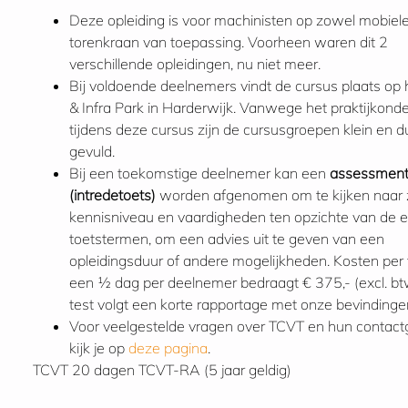
Deze opleiding is voor machinisten op zowel mobiele
torenkraan van toepassing. Voorheen waren dit 2
verschillende opleidingen, nu niet meer.
Bij voldoende deelnemers vindt de cursus plaats op
& Infra Park in Harderwijk. Vanwege het praktijkond
tijdens deze cursus zijn de cursusgroepen klein en d
gevuld.
Bij een toekomstige deelnemer kan een
assessmen
(intredetoets)
worden afgenomen om te kijken naar z
kennisniveau en vaardigheden ten opzichte van de e
toetstermen, om een advies uit te geven van een
opleidingsduur of andere mogelijkheden. Kosten per 
een ½ dag per deelnemer bedraagt € 375,- (excl. bt
test volgt een korte rapportage met onze bevindingen
Voor veelgestelde vragen over TCVT en hun contac
kijk je op
deze pagina
.
TCVT
20 dagen
TCVT-RA (5 jaar geldig)