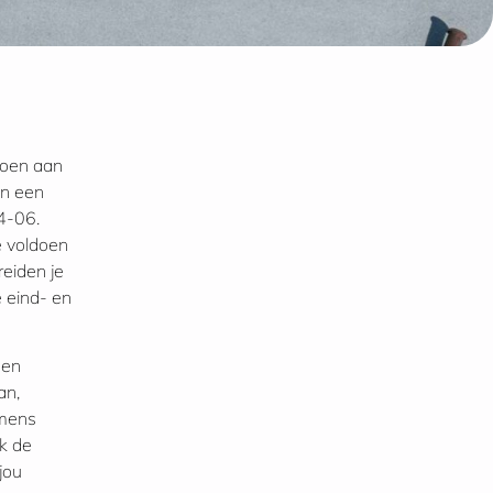
doen aan
an een
4-06.
te voldoen
eiden je
e eind- en
 en
an,
amens
k de
jou