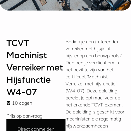
Bedien je een (roterende)
TCVT
verreiker met hijsjib of
Machinist
hijslier op een bouwplaats?
Dan ben je verplicht om in
Verreiker met
het bezit te zijn van het
certificaat ‘Machinist
Hijsfunctie
Verreiker met hijsfunctie’
(W4-07). Deze opleiding
W4-07
bereidt je optimaal voor op
10 dagen
het erkende TCVT-examen.
De opleiding is geschikt voor
Prijs op aanvraag
machinisten die regelmatig
hijswerkzaamheden
Direct aanmelden