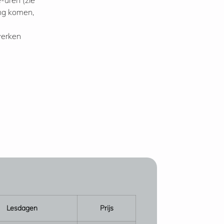
-uren (zie
ing komen,
werken
Lesdagen
Prijs