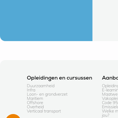
Opleidingen en cursussen
Aanb
Duurzaamheid
Opleidin
Infra
E-learni
Loon- en grondverzet
Maatwer
Maritiem
Vakople
Offshore
Code 95 
Overheid
Emissie
Verticaal transport
Welke ma
jou?