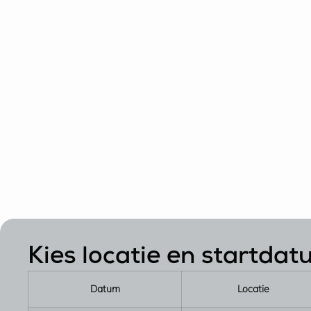
Kies locatie en startda
Datum
Locatie