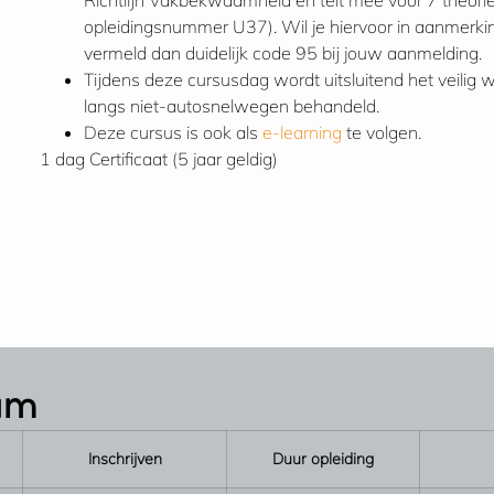
Richtlijn Vakbekwaamheid en telt mee voor 7 theorie
opleidingsnummer U37). Wil je hiervoor in aanmerk
vermeld dan duidelijk code 95 bij jouw aanmelding.
Tijdens deze cursusdag wordt uitsluitend het veilig 
langs niet-autosnelwegen behandeld.
Deze cursus is ook als
e-learning
te volgen.
1 dag
Certificaat (5 jaar geldig)
tum
Inschrijven
Duur opleiding