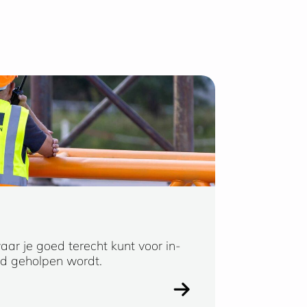
aar je goed terecht kunt voor in-
Ik kan niet anders
ed geholpen wordt.
snelle (oplossing
een erg prettige o
Erik Companje, Ge