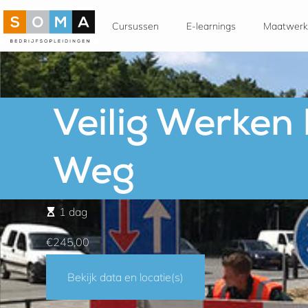
Cursussen
E-learnings
Maatwerk
Veilig Werken
Weg
1 dag
€245,00
Bekijk data en locatie(s)