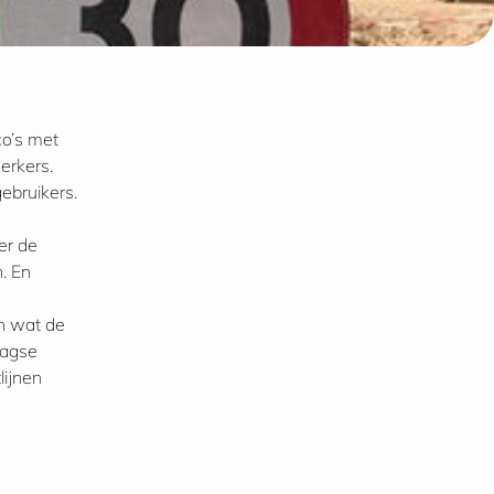
o’s met
erkers.
ebruikers.
er de
. En
en wat de
daagse
lijnen