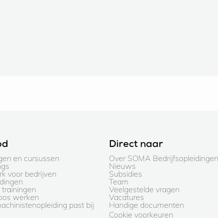
od
Direct naar
gen en cursussen
Over SOMA Bedrijfsopleidinge
ngs
Nieuws
k voor bedrijven
Subsidies
idingen
Team
trainingen
Veelgestelde vragen
loos werken
Vacatures
chinistenopleiding past bij
Handige documenten
Cookie voorkeuren