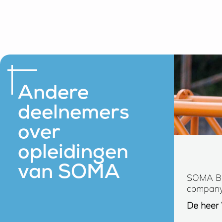
Andere
deelnemers
over
opleidingen
van SOMA
SOMA Bed
company/
De heer