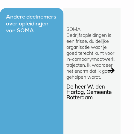
Andere deelnemers
over opleidingen
SOMA
Ik kan 
van SOMA
Bedrijfsopleidingen is
zeggen 
een frisse, duidelijke
gevoel
organisatie waar je
bij SO
goed terecht kunt voor
Bedrijf
in-company/maatwerk
snelle
trajecten. Ik waardeer
(oploss
het enorm dat ik goed
manier
geholpen wordt.
de ong
gespre
De heer W. den
SOMA e
Hartog, Gemeente
opleidi
Rotterdam
de Gem
Hellend
Erik C
Gemee
Hellen