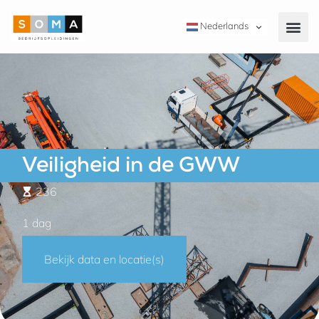
Nederlands
Veiligheid in de GWW
236
1 dag
Bekijk data en locatie(s)