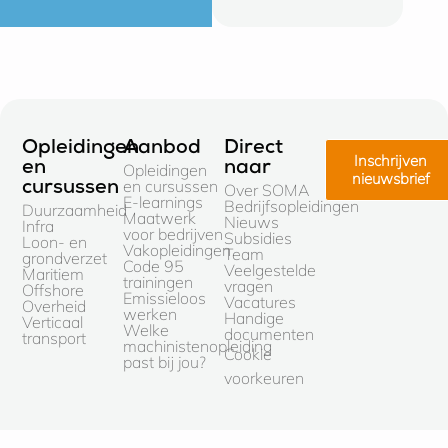
Opleidingen
Aanbod
Direct
Inschrijven
en
naar
Opleidingen
nieuwsbrief
en cursussen
cursussen
Over SOMA
E-learnings
Bedrijfsopleidingen
Duurzaamheid
Maatwerk
Nieuws
Infra
voor bedrijven
Subsidies
Loon- en
Vakopleidingen
Team
grondverzet
Code 95
Veelgestelde
Maritiem
trainingen
vragen
Offshore
Emissieloos
Vacatures
Overheid
werken
Handige
Verticaal
Welke
documenten
transport
machinistenopleiding
Cookie
past bij jou?
voorkeuren