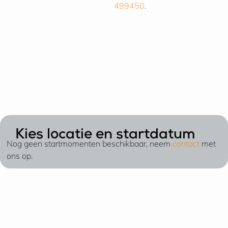
499450
.
Kies locatie en startdatum
Nog geen startmomenten beschikbaar, neem
contact
met
ons op.