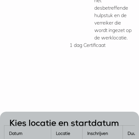
het
desbetreffende
hulpstuk en de
verreiker die
wordt ingezet op
de werklocatie.
1 dag
Certificaat
Kies locatie en startdatum
Datum
Locatie
Inschrijven
Duur 