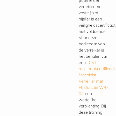
(roterende)
verreiker met
vaste jib of
hijslier is een
veiligheidscertificaat
niet voldoende.
Voor deze
bedienaar van
de verreiker is
het behalen van
een
TCVT-
registraat/certificaat
Machinist
Verreiker met
Hijsfunctie W4-
07
een
wettelijke
verplichting. Bij
deze training