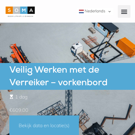
Nederlands
Veilig Werken met de
Verreiker – vorkenbord
1 dag
€609,00
Bekijk data en locatie(s)