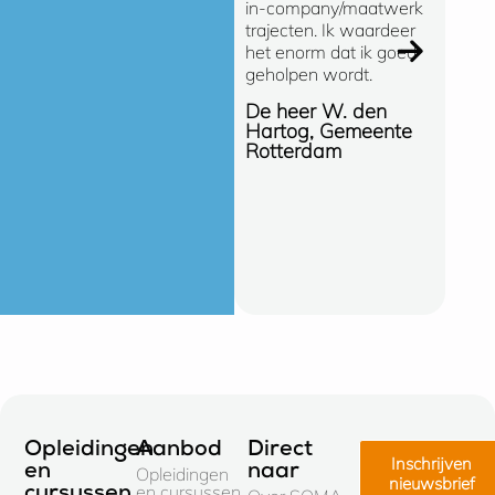
in-company/maatwerk
snelle
trajecten. Ik waardeer
(oploss
het enorm dat ik goed
manier
geholpen wordt.
de ong
gespre
De heer W. den
SOMA e
Hartog, Gemeente
opleidi
Rotterdam
de Gem
Hellend
Erik C
Gemee
Hellen
Opleidingen
Aanbod
Direct
Inschrijven
en
naar
Opleidingen
nieuwsbrief
en cursussen
cursussen