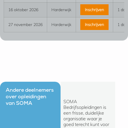
16 oktober 2026
Harderwijk
Inschrijven
1 dag
27 november 2026
Harderwijk
Inschrijven
1 dag
Andere deelnemers
over opleidingen
SOMA
Ik kan 
van SOMA
Bedrijfsopleidingen is
zeggen 
een frisse, duidelijke
gevoel
organisatie waar je
bij SO
goed terecht kunt voor
Bedrijf